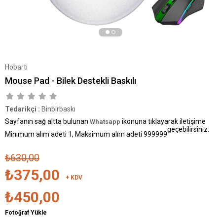
Hobarti
Mouse Pad - Bilek Destekli Baskılı
Tedarikçi
:
Binbirbaskı
Sayfanın sağ altta bulunan
ikonuna tıklayarak iletişime
Whatsapp
geçebilirsiniz.
Minimum alım adeti 1, Maksimum alım adeti 999999
₺630,00
₺375,00
+ KDV
₺450,00
Fotoğraf Yükle