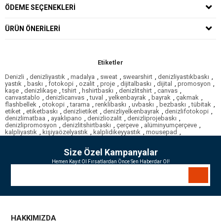
ÖDEME SEÇENEKLERI
ÜRÜN ÖNERILERI
Etiketler
Denizli
,
denizliyastık
,
madalya
,
sweat
,
swearshirt
,
denizliyastıkbaskı
,
yastık
,
baskı
,
fotokopi
,
ozalit
,
proje
,
dijitalbaskı
,
dijital
,
promosyon
,
kaşe
,
denizlikaşe
,
tshirt
,
hshirtbaskı
,
denizlitshirt
,
canvas
,
canvastablo
,
denizlicanvas
,
tuval
,
yelkenbayrak
,
bayrak
,
çakmak
,
flashbellek
,
otokopi
,
tarama
,
renklibaskı
,
uvbaskı
,
bezbaskı
,
tübitak
,
etiket
,
etiketbaskı
,
denizlietiket
,
denizliyelkenbayrak
,
denizlifotokopi
,
denizlimatbaa
,
ayaklıpano
,
denizliozalit
,
denizliprojebaskı
,
denizlipromosyon
,
denizlitshirtbaskı
,
çerçeve
,
alüminyumçerçeve
,
kalpliyastık
,
kişiyaözelyastık
,
kalplidikeyyastık
,
mousepad
,
Size Özel Kampanyalar
Hemen Kayıt Ol Fırsatlardan Önce Sen Haberdar Ol!
HAKKIMIZDA