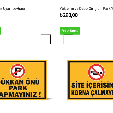
ır Uyarı Levhası
₺290,00
Fırsat Ürünü