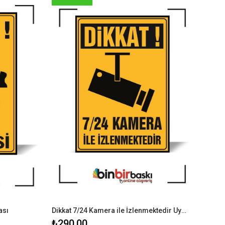
ası
Dikkat 7/24 Kamera ile İzlenmektedir Uyarı Levhası
₺290,00