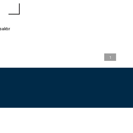
saktır
1