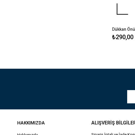
Dükkan Önü
₺290,00
ALIŞVERİŞ BİLGİLE
HAKKIMIZDA
Sipariş İptali ve İade Koşu
Hakkımızda