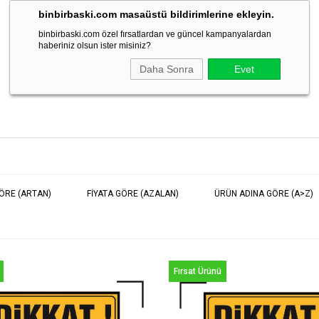
binbirbaski.com masaüstü bildirimlerine ekleyin.
binbirbaski.com özel fırsatlardan ve güncel kampanyalardan
Rozet
Magnetler
Kişiye Özel Ürünler
Promosyon
haberiniz olsun ister misiniz?
Daha Sonra
Evet
GÖRE (ARTAN)
FIYATA GÖRE (AZALAN)
ÜRÜN ADINA GÖRE (A>Z)
Fırsat Ürünü