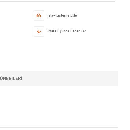
İstek Listeme Ekle
Fiyat Düşünce Haber Ver
ÖNERILERI