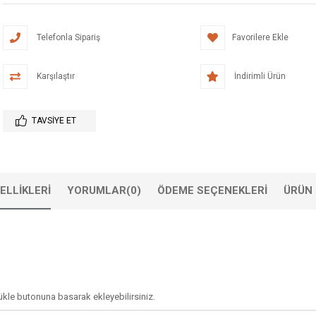
Telefonla Sipariş
Favorilere Ekle
Karşılaştır
İndirimli Ürün
TAVSIYE ET
ELLIKLERI
YORUMLAR
(0)
ÖDEME SEÇENEKLERI
ÜRÜN 
yükle butonuna basarak ekleyebilirsiniz.