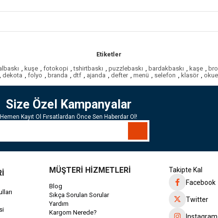
Etiketler
talbaskı
,
kuşe
,
fotokopi
,
tshirtbaskı
,
puzzlebaskı
,
bardakbaskı
,
kaşe
,
bro
,
dekota
,
folyo
,
branda
,
dtf
,
ajanda
,
defter
,
menü
,
selefon
,
klasör
,
okuet
Size Özel Kampanyalar
Hemen Kayıt Ol Fırsatlardan Önce Sen Haberdar Ol!
MÜŞTERİ HİZMETLERİ
Takipte Kal
Rİ
Facebook
Blog
lları
Sıkça Sorulan Sorular
Twitter
Yardım
si
Kargom Nerede?
Instagram