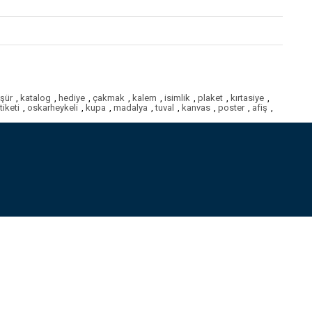
şür
,
katalog
,
hediye
,
çakmak
,
kalem
,
isimlik
,
plaket
,
kırtasiye
,
iketi
,
oskarheykeli
,
kupa
,
madalya
,
tuval
,
kanvas
,
poster
,
afiş
,