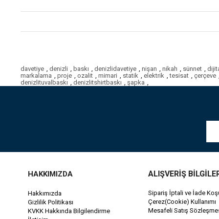
davetiye
,
denizli
,
baskı
,
denizlidavetiye
,
nişan
,
nikah
,
sünnet
,
diji
markalama
,
proje
,
ozalit
,
mimari
,
statik
,
elektrik
,
tesisat
,
çerçeve
denizlituvalbaskı
,
denizlitshirtbaskı
,
şapka
,
ALIŞVERİŞ BİLGİLE
HAKKIMIZDA
Sipariş İptali ve İade Koşu
Hakkımızda
Çerez(Cookie) Kullanımı
Gizlilik Politikası
Mesafeli Satış Sözleşme
KVKK Hakkında Bilgilendirme