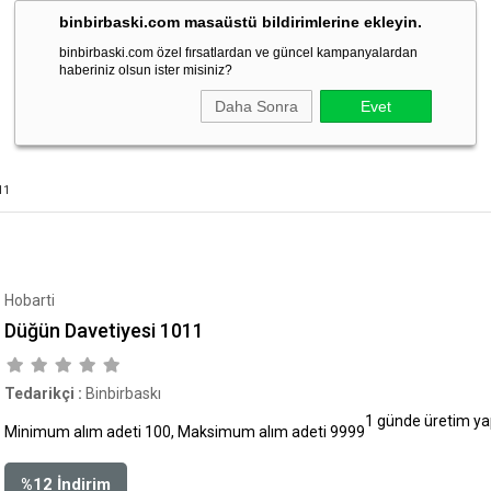
binbirbaski.com masaüstü bildirimlerine ekleyin.
binbirbaski.com özel fırsatlardan ve güncel kampanyalardan
Rozet
Magnetler
Kişiye Özel Ürünler
Promosyon
haberiniz olsun ister misiniz?
Daha Sonra
Evet
11
Hobarti
Düğün Davetiyesi 1011
Tedarikçi
:
Binbirbaskı
1 günde üretim yap
Minimum alım adeti 100, Maksimum alım adeti 9999
%
12
İndirim